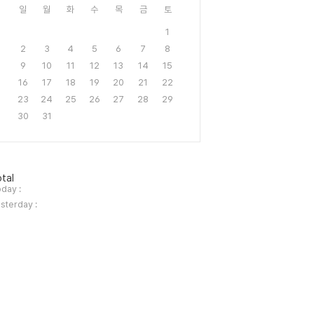
일
월
화
수
목
금
토
1
2
3
4
5
6
7
8
9
10
11
12
13
14
15
16
17
18
19
20
21
22
23
24
25
26
27
28
29
30
31
tal
day :
sterday :